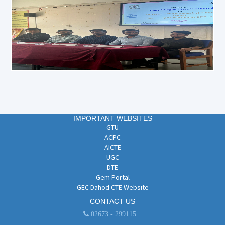
IMPORTANT WEBSITES
GTU
ACPC
AICTE
UGC
DTE
Gem Portal
GEC Dahod CTE Website
CONTACT US
02673 - 299115