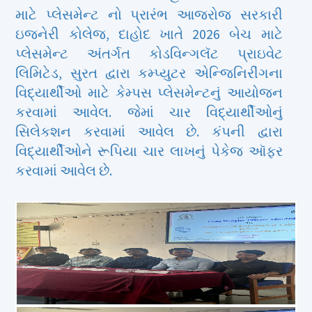
માટે પ્લેસમેન્ટ નો પ્રારંભ આજરોજ સરકારી
ઇજનેરી કોલેજ, દાહોદ ખાતે 2026 બેચ માટે
પ્લેસમેન્ટ અંતર્ગત કોડવિન્ગલૅટ પ્રાઇવેટ
લિમિટેડ, સુરત દ્વારા કમ્પ્યુટર એન્જિનિરીંગના
વિદ્યાર્થીઓ માટે કેમ્પસ પ્લેસમેન્ટનું આયોજન
કરવામાં આવેલ. જેમાં ચાર વિદ્યાર્થીઓનું
સિલેકશન કરવામાં આવેલ છે. કંપની દ્વારા
વિદ્યાર્થીઓને રૂપિયા ચાર લાખનું પેકેજ ઑફર
કરવામાં આવેલ છે.